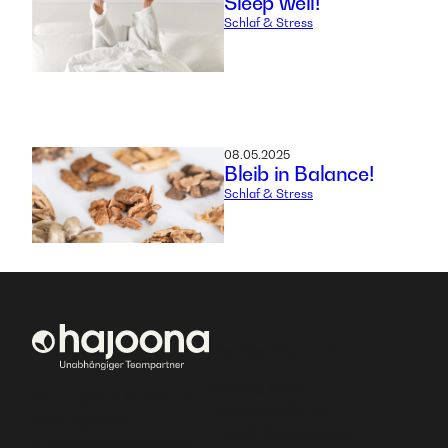
Sleep well!
Schlaf & Stress
08.05.2025
Bleib in Balance!
Schlaf & Stress
Monika Maier HV
Monika Maier
Bei hajoona kannst du
Hauptstraße 30-1
dein eigenes,
73550 Waldstetten
erfolgreiches Geschäft