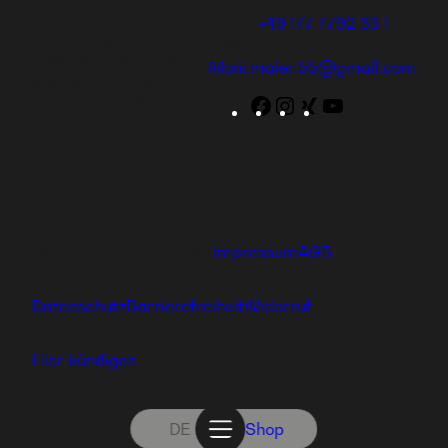
aufbauen und eine
Mobil:
+49 177 7792 33 1
einzigartige
E-Mail:
Ausbildung genießen
Moni.maier.55@gmail.com
oder dich und deine
Familie mit tollen
Facebook
Instagram
WordPress
YouTube
Produkten versorgen.
Ⓒ 2024 hajoona GmbH
Impressum
AGB
Datenschutz
Barrierefreiheit
Widerruf
Hier kündigen
DE
Shop