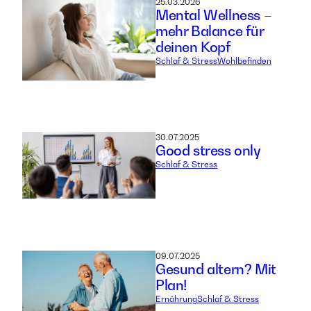
25.03.2026
Mental Wellness –
mehr Balance für
deinen Kopf
Schlaf & Stress
Wohlbefinden
30.07.2025
Good stress only
Schlaf & Stress
09.07.2025
Gesund altern? Mit
Plan!
Ernährung
Schlaf & Stress