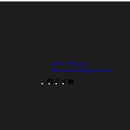
Monika Maier HV
Monika Maier
Hauptstraße 30-1
73550 Waldstetten
Mobil:
+49 177 7792 33 1
E-Mail:
Moni.maier.55@gmail.com
Facebook
Instagram
WordPress
YouTube