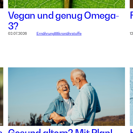
Vegan und genug Omega-
3?
02.07.2026
Ernährung
Mikronährstoffe
1
s
Gesund altern? Mit Plan!