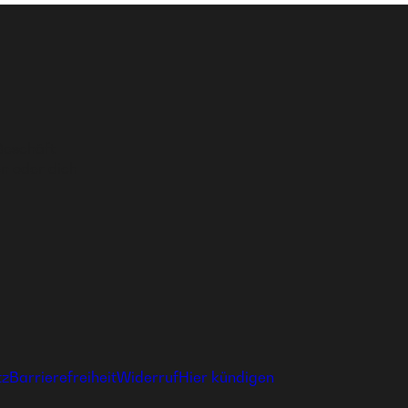
Geschäft
n oder dich
tz
Barrierefreiheit
Widerruf
Hier kündigen