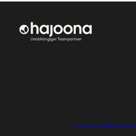
Bei hajoona kannst du dein eigenes, erfolgreiches 
aufbauen und eine einzigartige Ausbildung genieße
und deine Familie mit tollen Produkten versorgen.
Ⓒ 2024 hajoona GmbH
Impressum
AGB
Datenschu