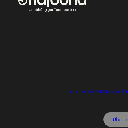
Bei hajoona kannst du dein eigenes, erfolgreiches 
aufbauen und eine einzigartige Ausbildung genieße
und deine Familie mit tollen Produkten versorgen.
Ⓒ 2026 hajoona GmbH
Impressum
AGB
Datenschu
Über m