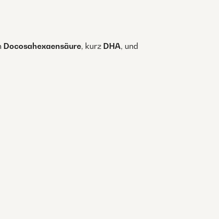
n
Docosahexaensäure
, kurz
DHA
, und