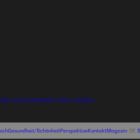
Geschäft
n oder dich
tz
Barrierefreiheit
Widerruf
Hier kündigen
ich
Gesundheit­/Schönheit
Perspektive
Kontakt
Magazin
DE