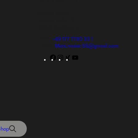
Monika Maier HV
Monika Maier
Hauptstraße 30-1
73550 Waldstetten
Mobil:
+49 177 7792 33 1
E-Mail:
Moni.maier.55@gmail.com
Facebook
Instagram
WordPress
YouTube
Shop